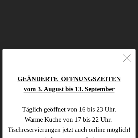
🇬🇧
GEÄNDERTE ÖFFNUNGSZEITEN
vom 3. August bis 13. September
ES IST SOWEIT
Täglich geöffnet von 16 bis 23 Uhr.
...die Zeit der Pfifferlinge ist da!
Warme Küche von 17 bis 22 Uhr.
Tischreservierungen jetzt auch online möglich!