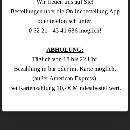
Wir freuen uns auf Sie!
Bestellungen über die Onlinebestellung App
oder telefonisch unter:
0 62 21 - 43 41 686 möglich!
ABHOLUNG:
Täglich von 18 bis 22 Uhr.
Bezahlung in bar oder mit Karte möglich.
ONLINEBESTELLUNG ▸
(außer American Express)
Bei Kartenzahlung 10,- € Mindestbestellwert.
MITTAGSTISCH ▸
🇬🇧
TAGESKARTE ▸